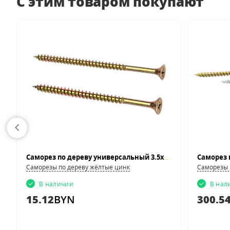
С этим товаром покупают
Саморез по дереву универсальный 3.5x25 жёлтый цинк шлиц Pz
ля RAL
Саморезы по дереву жёлтые цинк
Саморезы 
В наличии
В нал
15.12
BYN
300.5