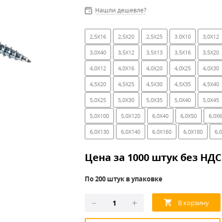
Нашли дешевле?
2,5X16
2,5X20
2,5X25
3.0X10
3,0X12
3,0X40
3,5X12
3,5X13
3,5X16
3,5X20
4,0X12
4,0X16
4,0X20
4,0X25
4,0X30
4,5X20
4,5X25
4,5X30
4,5X35
4,5X40
5,0X25
5,0X30
5,0X35
5,0X40
5,0X45
5,0X100
5,0X120
6,0X40
6,0X50
6,0X
6,0X130
6,0X140
6,0X160
6,0X180
6,
Цена за 1000 штук без НДС
По 200 штук в упаковке