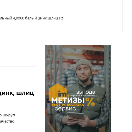
льный 4,0x60 белый цинк шлиц Pz
цинк, шлиц
то шуруп
ачество,