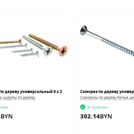
Саморез по дереву универсальный 6 x 200
и шурупы по дереву
Саморезы по дереву белые ц
ичии
В наличии
4
BYN
302.14
BYN