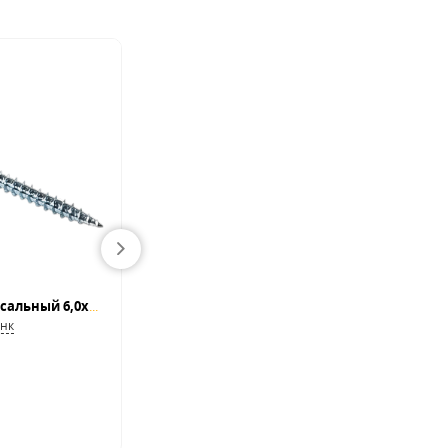
Саморез по дереву универсальный 6,0x200, белый цинк шлиц Pz
Саморез для сэндвич-панелей 6,3/5,5 x 70
инк
Саморезы для крепления Сэндвич-панелей с про
В наличии
32.76
BYN