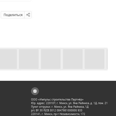
Поделиться
ООО «Импульс строительства Партнёр»
Юр. адрес: 220107, г. Минск, ул. Яна Райниса, д. 1Д, пом. 21
Пункт отгрузки: г. Минск, ул. Яна Райниса, 1Д
р/с BY 30 PJCB 3012 0847981000000 933
220141, г. Минск, пр-т Независимости, 172