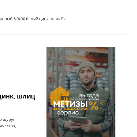
льный 6,0x90 белый цинк шлиц Pz
цинк, шлиц
то шуруп
ачество,