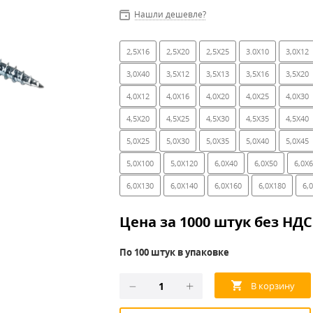
Нашли дешевле?
2,5X16
2,5X20
2,5X25
3.0X10
3,0X12
3,0X40
3,5X12
3,5X13
3,5X16
3,5X20
4,0X12
4,0X16
4,0X20
4,0X25
4,0X30
4,5X20
4,5X25
4,5X30
4,5X35
4,5X40
5,0X25
5,0X30
5,0X35
5,0X40
5,0X45
5,0X100
5,0X120
6,0X40
6,0X50
6,0X
6,0X130
6,0X140
6,0X160
6,0X180
6,
Цена за 1000 штук без НДС
По 100 штук в упаковке