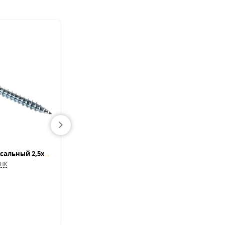
%
ХИТ
Саморез по дереву универсальный 2,5x25, белый цинк шлиц Pz
Саморезы DIN 7504K 4,8x25, цинк по металлу
инк
Саморезы DIN 7504K для металлического профил
В наличии
31.11
BYN
46.44
BYN