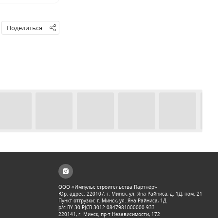
Поделиться
ООО «Импульс строительства Партнёр»
Юр. адрес: 220107, г. Минск, ул. Яна Райниса, д. 1Д, пом. 21
Пункт отгрузки: г. Минск, ул. Яна Райниса, 1Д
р/с BY 30 PJCB 3012 0847981000000 933
220141, г. Минск, пр-т Независимости, 172