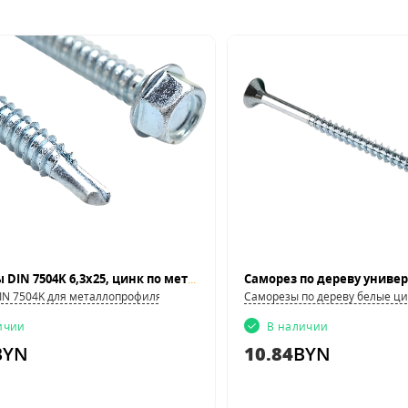
Саморезы DIN 7504K 6,3x25, цинк по металлу
IN 7504K для металлопрофиля, фасадных систем и кровли
Саморезы по дереву белые ц
ичии
В наличии
BYN
10.84
BYN