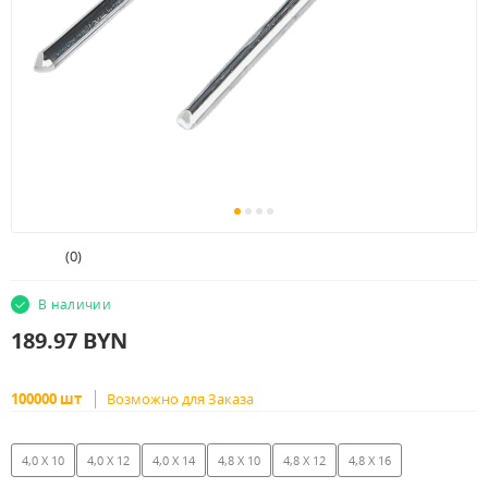
(
0
)
В наличии
189.97
BYN
100000 шт
Возможно для Заказа
4,0 X 10
4,0 X 12
4,0 X 14
4,8 X 10
4,8 X 12
4,8 X 16